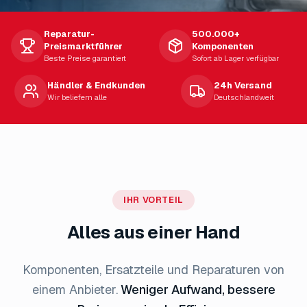
Reparatur-
500.000+
Preismarktführer
Komponenten
Beste Preise garantiert
Sofort ab Lager verfügbar
Händler & Endkunden
24h Versand
Wir beliefern alle
Deutschlandweit
IHR VORTEIL
Alles aus einer Hand
Komponenten, Ersatzteile und Reparaturen von
einem Anbieter.
Weniger Aufwand, bessere