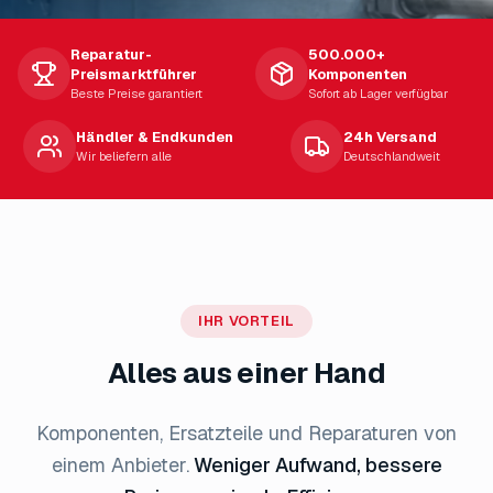
Reparatur-
500.000+
Preismarktführer
Komponenten
Beste Preise garantiert
Sofort ab Lager verfügbar
Händler & Endkunden
24h Versand
Wir beliefern alle
Deutschlandweit
IHR VORTEIL
Alles aus einer Hand
Komponenten, Ersatzteile und Reparaturen von
einem Anbieter.
Weniger Aufwand, bessere