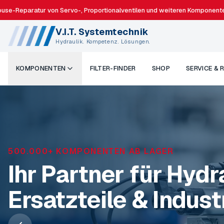
aratur von Servo-, Proportionalventilen und weiteren Komponenten.
V.I.T. Systemtechnik
Hydraulik. Kompetenz. Lösungen.
KOMPONENTEN
FILTER-FINDER
SHOP
SERVICE & 
24H VERSAND DEUTSCHLANDWEIT
500.000+ KOMPONENTEN AB LAGER
INHOUSE-REPARATUR OHNE UMWEGE
Hydraulik,
Ihr Partner für Hydra
Hydraulikventile bi
Maschinenersatztei
Ersatzteile & Indus
günstiger repariere
Industriebedarf