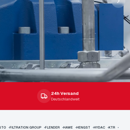
n
24h Versand
Deutschlandweit
STO
•
FILTRATION GROUP
•
FLENDER
•
HAWE
•
HENGST
•
HYDAC
•
KTR
•