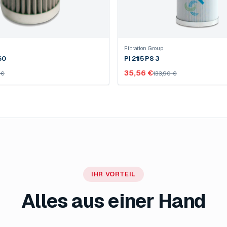
Filtration Group
408 DRG 60
PI 2115 PS 3
35,56 €
 €
133,90 €
IHR VORTEIL
Alles aus einer Hand