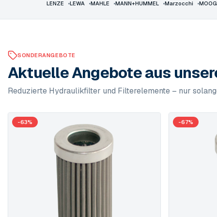
LENZE
•
LEWA
•
MAHLE
•
MANN+HUMMEL
•
Marzocchi
•
MOOG
SONDERANGEBOTE
Aktuelle Angebote aus unse
Reduzierte Hydraulikfilter und Filterelemente – nur solange
-
63
%
-
67
%