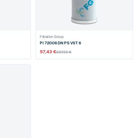
Filtration Group
PI 72006 DN PS VST 6
57,43 €
207,03 €