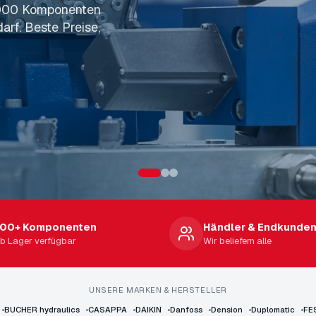
.000 Komponenten
elbst – ohne den
arf. Beste Preise,
dung, schnelle
 mehr. Profitieren
m umfassenden
00+ Komponenten
Händler & Endkunde
ab Lager verfügbar
Wir beliefern alle
UNSERE MARKEN & HERSTELLER
•
BUCHER hydraulics
•
CASAPPA
•
DAIKIN
•
Danfoss
•
Dension
•
Duplomatic
•
FE