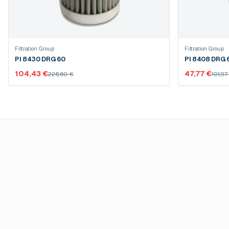
Filtration Group
Filtration Group
PI 8430 DRG 60
PI 8
104,43 €
47,77 €
226,60 €
101,97