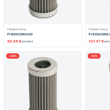
Filtration Group
Filtration Group
PI 8530 DRG 100
PI 
82,68 €
107,47 €
222,48 €
323,
-
54
%
-
53
%