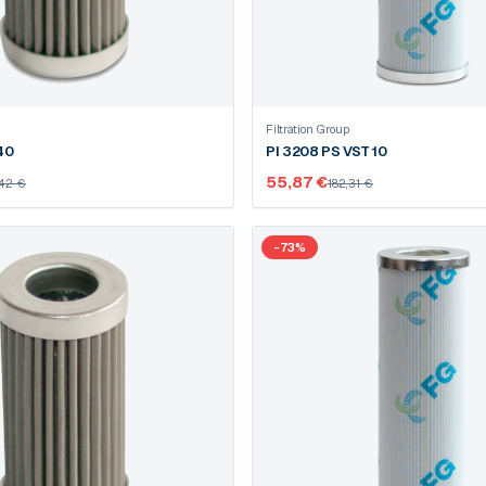
Filtration Group
8330 DRG 40
PI 3208 PS VST 10
55,87 €
42 €
182,31 €
-
73
%