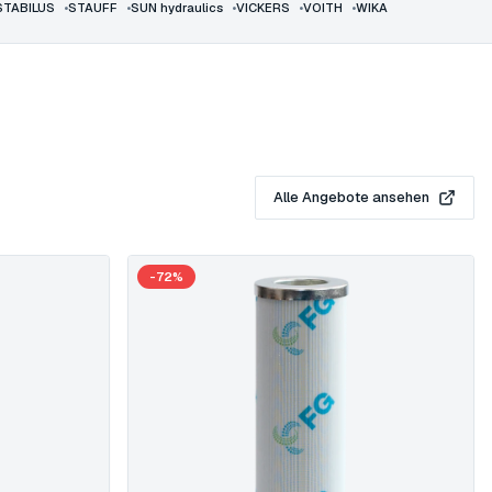
STABILUS
•
STAUFF
•
SUN hydraulics
•
VICKERS
•
VOITH
•
WIKA
Alle Angebote ansehen
-
72
%