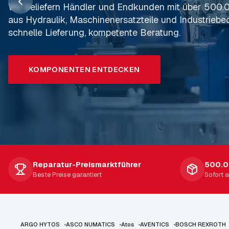
Wir beliefern Händler und Endkunden mit über 500
Wir reparieren Ihre Servo- und Proportionalventile s
aus Hydraulik, Maschinenersatzteile und Industriebed
teuren Umweg über den Hersteller. Kostenlose Befun
Lager, Antriebstechnik, Schmierstoffe, Werkzeuge und
schnelle Lieferung, kompetente Beratung.
Abwicklung.
Sie von unserer 30-jährigen Erfahrung und unsere
Sortiment.
KOMPONENTEN ENTDECKEN
REPARATUR ANFRAGEN
JETZT ANFRAGEN
Reparatur-Preismarktführer
500.0
Beste Preise garantiert
Sofort 
ARGO HYTOS
•
ASCO NUMATICS
•
Atos
•
AVENTICS
•
BOSCH REXROTH