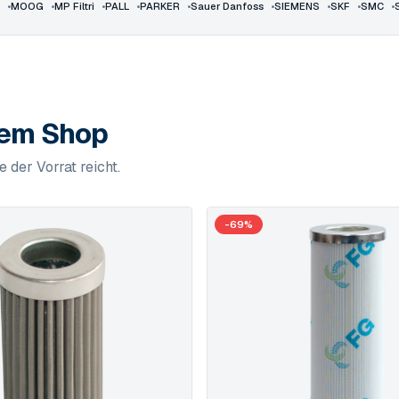
•
MOOG
•
MP Filtri
•
PALL
•
PARKER
•
Sauer Danfoss
•
SIEMENS
•
SKF
•
SMC
•
rem Shop
 der Vorrat reicht.
-
69
%