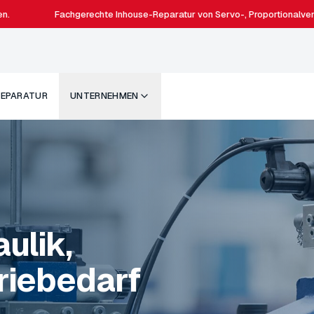
Fachgerechte Inhouse-Reparatur von Servo-, Proportionalventilen u
REPARATUR
UNTERNEHMEN
ulik,
s zu 60%
le &
triebedarf
n