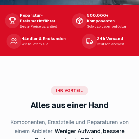
Reparatur-
500.000+
Preismarktführer
Komponenten
Beste Preise garantiert
Sofort ab Lager verfügbar
Händler & Endkunden
24h Versand
Wir beliefern alle
Deutschlandweit
IHR VORTEIL
Alles aus einer Hand
Komponenten, Ersatzteile und Reparaturen von
einem Anbieter.
Weniger Aufwand, bessere