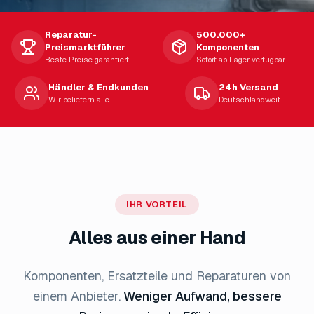
Reparatur-
500.000+
Preismarktführer
Komponenten
Beste Preise garantiert
Sofort ab Lager verfügbar
Händler & Endkunden
24h Versand
Wir beliefern alle
Deutschlandweit
IHR VORTEIL
Alles aus einer Hand
Komponenten, Ersatzteile und Reparaturen von
einem Anbieter.
Weniger Aufwand, bessere