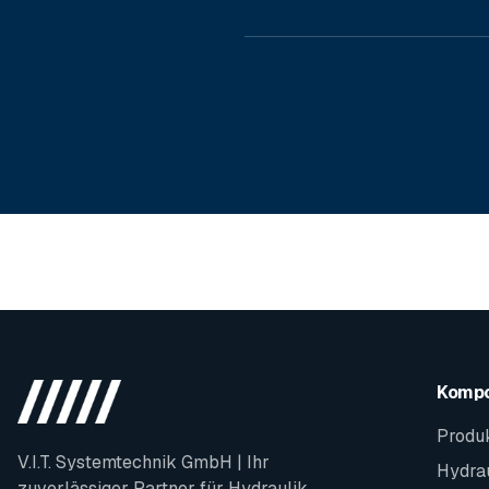
Komp
Produ
V.I.T. Systemtechnik GmbH | Ihr
Hydrau
zuverlässiger Partner für Hydraulik,