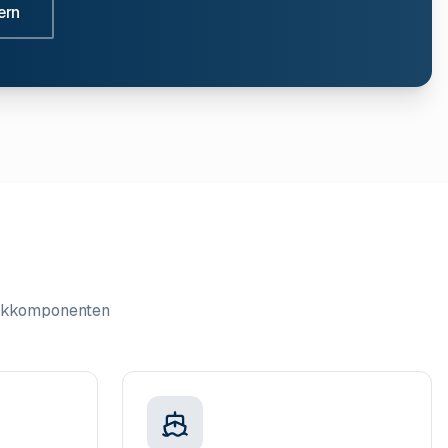
ern
likkomponenten