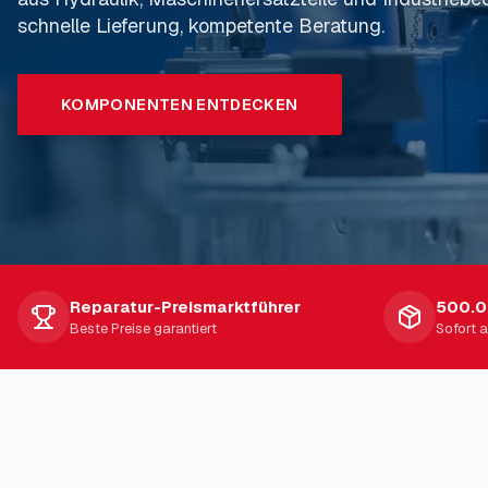
schnelle Lieferung, kompetente Beratung.
Abwicklung.
Sie von unserer 30-jährigen Erfahrung und unsere
Sortiment.
KOMPONENTEN ENTDECKEN
REPARATUR ANFRAGEN
JETZT ANFRAGEN
Reparatur-Preismarktführer
500.0
Beste Preise garantiert
Sofort 