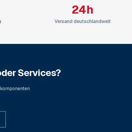
24h
g
Versand deutschlandweit
der Services?
ikkomponenten