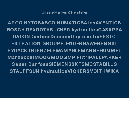
Unsere Marken & Hersteller
ARGO HYTOS
ASCO NUMATICS
Atos
AVENTICS
BOSCH REXROTH
BUCHER hydraulics
CASAPPA
DAIKIN
Danfoss
Dension
Duplomatic
FESTO
FILTRATION GROUP
FLENDER
HAWE
HENGST
HYDAC
KTR
LENZE
LEWA
MAHLE
MANN+HUMMEL
Marzocchi
MOOG
MOOG
MP Filtri
PALL
PARKER
Sauer Danfoss
SIEMENS
SKF
SMC
STABILUS
STAUFF
SUN hydraulics
VICKERS
VOITH
WIKA