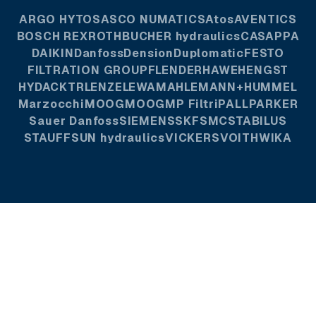
ARGO HYTOS
ASCO NUMATICS
Atos
AVENTICS
BOSCH REXROTH
BUCHER hydraulics
CASAPPA
DAIKIN
Danfoss
Dension
Duplomatic
FESTO
FILTRATION GROUP
FLENDER
HAWE
HENGST
HYDAC
KTR
LENZE
LEWA
MAHLE
MANN+HUMMEL
Marzocchi
MOOG
MOOG
MP Filtri
PALL
PARKER
Sauer Danfoss
SIEMENS
SKF
SMC
STABILUS
STAUFF
SUN hydraulics
VICKERS
VOITH
WIKA