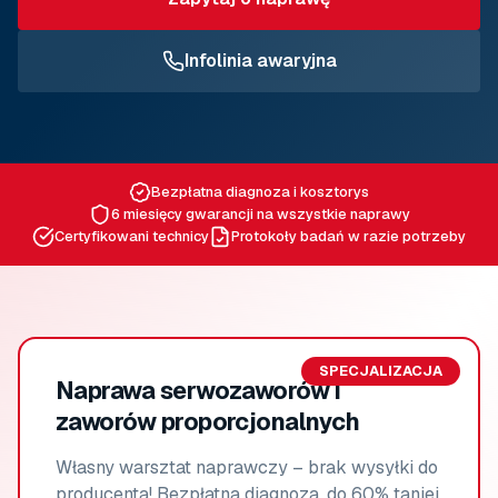
Infolinia awaryjna
Bezpłatna diagnoza i kosztorys
6 miesięcy gwarancji na wszystkie naprawy
Certyfikowani technicy
Protokoły badań w razie potrzeby
SPECJALIZACJA
Naprawa serwozaworów i
zaworów proporcjonalnych
Własny warsztat naprawczy – brak wysyłki do
producenta! Bezpłatna diagnoza, do 60% taniej,