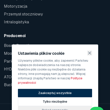
Motoryzacja
Przemysł stoczniowy
Intralogistyka
Producenci
Bosch Rexroth
Moog
Ustawienia plików cookie
Używamy plików cookie, aby zapewnić Państwu
Parker
najlepsze doświadczenia na naszej stronie.
HYDAC
Niektóre pliki cookie są niezbędne do działania
strony, inne pomagają nam ją ulepszać. Więcej
ATOS
informacji znajdą Państwo w naszej
Polityce
prywatności
Bucher
Zaakceptuj wszystkie
Tylko niezbędne