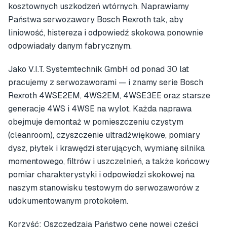
kosztownych uszkodzeń wtórnych. Naprawiamy
Państwa serwozawory Bosch Rexroth tak, aby
liniowość, histereza i odpowiedź skokowa ponownie
odpowiadały danym fabrycznym.
Jako V.I.T. Systemtechnik GmbH od ponad 30 lat
pracujemy z serwozaworami — i znamy serie Bosch
Rexroth 4WSE2EM, 4WS2EM, 4WSE3EE oraz starsze
generacje 4WS i 4WSE na wylot. Każda naprawa
obejmuje demontaż w pomieszczeniu czystym
(cleanroom), czyszczenie ultradźwiękowe, pomiary
dysz, płytek i krawędzi sterujących, wymianę silnika
momentowego, filtrów i uszczelnień, a także końcowy
pomiar charakterystyki i odpowiedzi skokowej na
naszym stanowisku testowym do serwozaworów z
udokumentowanym protokołem.
Korzyść: Oszczędzają Państwo cenę nowej części