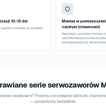
izacji 10–15 dni
Montaż w pomieszczen
czystym (cleanroom)
2 godziny możliwy na życzenie.
Demontaż i ponowny montaż w
certyfikowanym pomieszczeni
obowiązkowe przy serwozawor
rawiane serie serwozaworów 
aństwo swojej serii? Prosimy o przesłanie tabliczki znamiono
— sprawdzimy bezpłatnie.