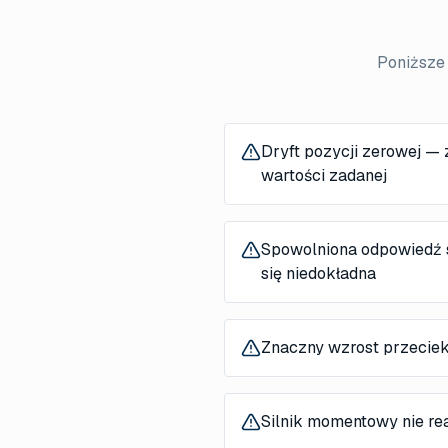
Poniższe
Dryft pozycji zerowej —
wartości zadanej
Spowolniona odpowiedź 
się niedokładna
Znaczny wzrost przecie
Silnik momentowy nie rea