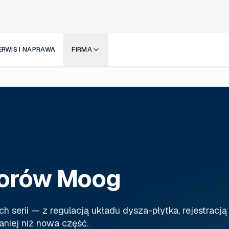
ERWIS I NAPRAWA
FIRMA
orów Moog
erii — z regulacją układu dysza-płytka, rejestracją
aniej niż nowa część.