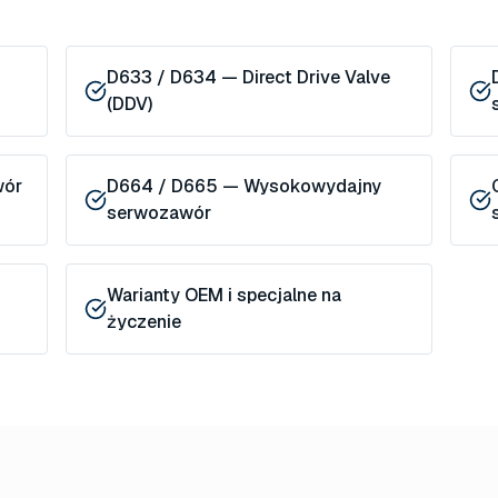
D633 / D634 — Direct Drive Valve
(DDV)
wór
D664 / D665 — Wysokowydajny
serwozawór
Warianty OEM i specjalne na
życzenie