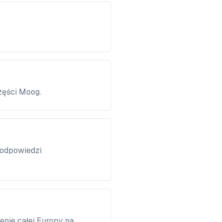
zęści Moog.
 odpowiedzi
nie całej Europy na