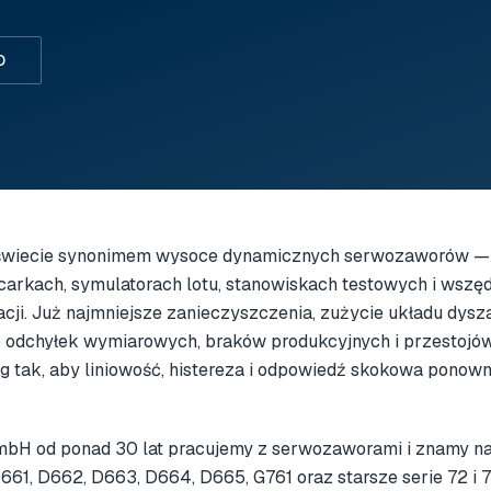
0
 świecie synonimem wysoce dynamicznych serwozaworów —
carkach, symulatorach lotu, stanowiskach testowych i wszę
acji. Już najmniejsze zanieczyszczenia, zużycie układu dysza-
odchyłek wymiarowych, braków produkcyjnych i przestojó
tak, aby liniowość, histereza i odpowiedź skokowa ponown
GmbH od ponad 30 lat pracujemy z serwozaworami i znamy na
61, D662, D663, D664, D665, G761 oraz starsze serie 72 i 