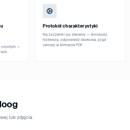
iu
Protokół charakterystyki
Na życzenie i po zleceniu — liniowość,
histereza, odpowiedź skokowa, prąd
zerowy w formacie PDF.
u czystym —
ach.
Moog
wej lub zdjęcia