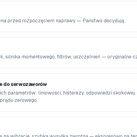
 cena przed rozpoczęciem naprawy — Państwo decydują.
k, silnika momentowego, filtrów, uszczelnień — oryginalne c
we do serwozaworów
ich parametrów: liniowości, histerezy, odpowiedzi skokowej,
 prądu zerowego.
 na wibracje, szybka wysyłka zwrotna — ekspresowo na tere