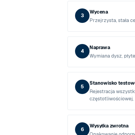
Wycena
3
Przejrzysta, stała
Naprawa
4
Wymiana dysz, płyte
Stanowisko testo
5
Rejestracja wszystk
częstotliwościowej,
Wysyłka zwrotna
6
Opakowanie odporne