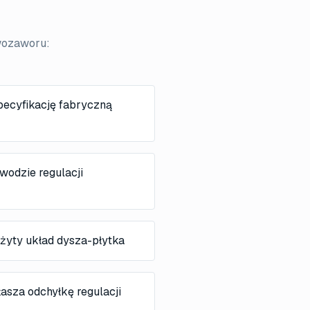
wozaworu:
pecyfikację fabryczną
wodzie regulacji
żyty układ dysza-płytka
asza odchyłkę regulacji