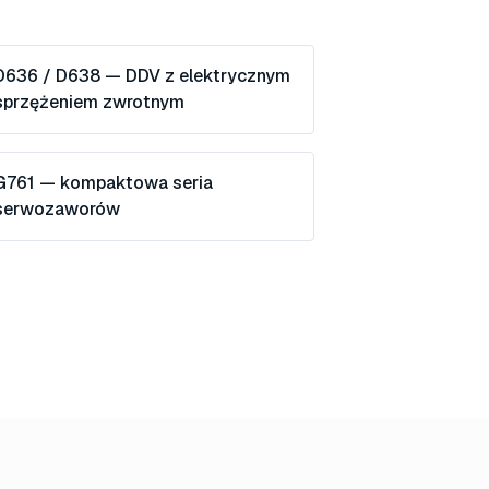
D636 / D638 — DDV z elektrycznym
sprzężeniem zwrotnym
G761 — kompaktowa seria
serwozaworów