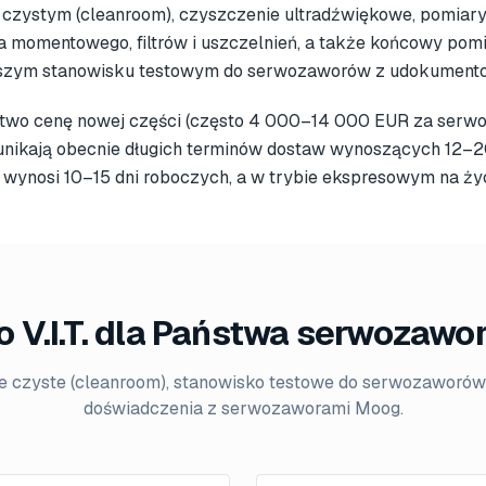
zystym (cleanroom), czyszczenie ultradźwiękowe, pomiary 
a momentowego, filtrów i uszczelnień, a także końcowy pomi
aszym stanowisku testowym do serwozaworów z udokument
two cenę nowej części (często 4 000–14 000 EUR za serwo
i unikają obecnie długich terminów dostaw wynoszących 12–20
i wynosi 10–15 dni roboczych, a w trybie ekspresowym na ży
 V.I.T. dla Państwa serwozaw
 czyste (cleanroom), stanowisko testowe do serwozaworów 
doświadczenia z serwozaworami Moog.