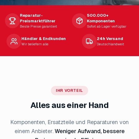
Reparatur-
500.000+
Preismarktführer
Komponenten
Beste Preise garantiert
Sofort ab Lager verfügbar
Händler & Endkunden
24h Versand
Wir beliefern alle
Deutschlandweit
IHR VORTEIL
Alles aus einer Hand
Komponenten, Ersatzteile und Reparaturen von
einem Anbieter.
Weniger Aufwand, bessere