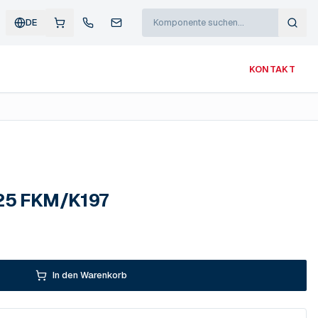
DE
KONTAKT
 25 FKM/K197
In den Warenkorb