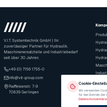
Komp
Produ
V.I.T. Systemtechnik GmbH | Ihr
Hydrau
zuverlässiger Partner für Hydraulik,
Hydra
Maschinenersatzteile und Industriebedarf
seit über 30 Jahren.
Hydra
Maschi
+49 (0) 7156 1755-0
Indust
info@vit-group.com
Ersatz
Cookie-Einstel
Raiffeisenstr. 7-9
Wir verwenden Cooki
70839 Gerlingen
für den Betrieb der 
Datenschutzerkläru