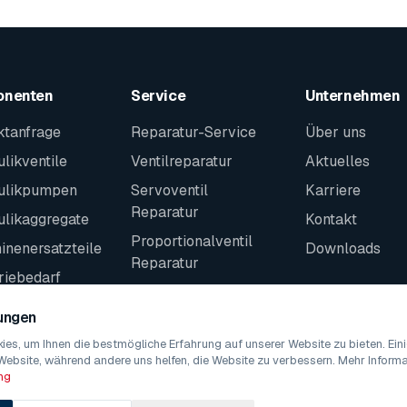
onenten
Service
Unternehmen
ktanfrage
Reparatur-Service
Über uns
likventile
Ventilreparatur
Aktuelles
ulikpumpen
Servoventil
Karriere
Reparatur
ulikaggregate
Kontakt
Proportionalventil
nenersatzteile
Downloads
Reparatur
riebedarf
Kontakt
teile
lungen
es, um Ihnen die bestmögliche Erfahrung auf unserer Website zu bieten. Ei
Website, während andere uns helfen, die Website zu verbessern. Mehr Informat
ng