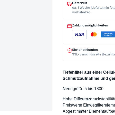
Lieferzeit
ca. 1 Woche. Liefertermin f
vorbehalten.
Zahlungsmöglichkeiten
VISA
AMERICAN
EXPRESS
Sicher einkaufen
SSL-verschlüsselte Bezahlu
Tiefenfilter aus einer Cell
Schmutzaufnahme und ger
Nenngröße 5 bis 1800
Hohe Differenzdruckstabilit
Preiswerte Einwegfilterelem
Abgestimmter Elementaufbau