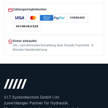
Zahlungsmöglichkeiten
VISA
Pay
Pal
VORKASSE
AMERICAN
EXPRESS
RECHNUNG B2B
Sicher einkaufen
SSL-verschlüsselte Bezahlung über Shopify Payments · 6
Monate Gewährleistung
V.I.T. Systemtechnik GmbH | Ihr
zuverlässiger Partner für Hydraulik,