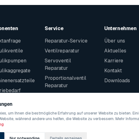
onenten
Service
Unternehmen
ktanfrage
Reparatur-Service
Über uns
likventile
Ventilreparatur
Aktuelles
ulikpumpen
Servoventil
Karriere
Reparatur
ulikaggregate
Kontakt
Proportionalventil
nenersatzteile
Downloads
Reparatur
riebedarf
Kontakt
teile
lungen
es, um Ihnen die bestmögliche Erfahrung auf unserer Website zu bieten. Ei
Website, während andere uns helfen, die Website zu verbessern. Mehr Informat
ng
Nur notwendige
Details anzeigen