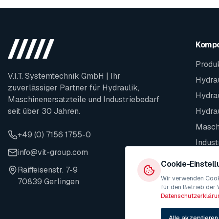
Komp
Produ
V.I.T. Systemtechnik GmbH | Ihr
Hydrau
zuverlässiger Partner für Hydraulik,
Hydra
Maschinenersatzteile und Industriebedarf
seit über 30 Jahren.
Hydra
Maschi
+49 (0) 7156 1755-0
Indust
info@vit-group.com
Ersatz
Cookie-Einstel
Raiffeisenstr. 7-9
Wir verwenden Cooki
70839 Gerlingen
für den Betrieb der 
Datenschutzerkläru
Alle akzeptieren