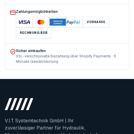
Zahlungsmöglichkeiten
VISA
Pay
Pal
VORKASSE
AMERICAN
EXPRESS
RECHNUNG B2B
Sicher einkaufen
SSL-verschlüsselte Bezahlung über Shopify Payments · 6
Monate Gewährleistung
V.I.T. Systemtechnik GmbH | Ihr
zuverlässiger Partner für Hydraulik,