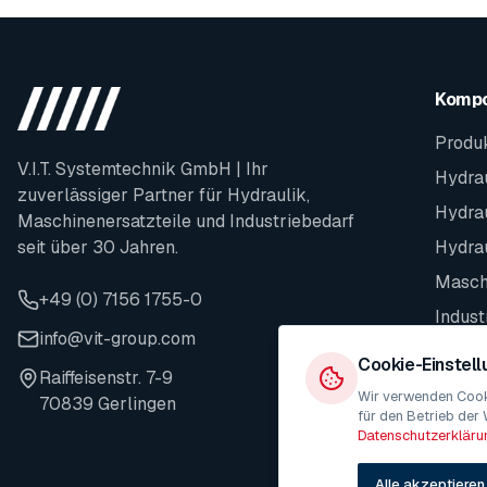
Komp
Produ
V.I.T. Systemtechnik GmbH | Ihr
Hydrau
zuverlässiger Partner für Hydraulik,
Hydra
Maschinenersatzteile und Industriebedarf
seit über 30 Jahren.
Hydra
Maschi
+49 (0) 7156 1755-0
Indust
info@vit-group.com
Ersatz
Cookie-Einstel
Raiffeisenstr. 7-9
Wir verwenden Cooki
70839 Gerlingen
für den Betrieb der 
Datenschutzerkläru
Alle akzeptieren