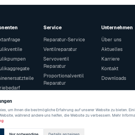
onenten
Service
Unternehmen
ktanfrage
Reparatur-Service
Über uns
likventile
Ventilreparatur
Aktuelles
ulikpumpen
Servoventil
Karriere
Reparatur
ulikaggregate
Kontakt
Proportionalventil
nenersatzteile
Downloads
Reparatur
riebedarf
Kontakt
teile
lungen
es, um Ihnen die bestmögliche Erfahrung auf unserer Website zu bieten. Ei
Website, während andere uns helfen, die Website zu verbessern. Mehr Informat
ng
Nur notwendige
Details anzeigen