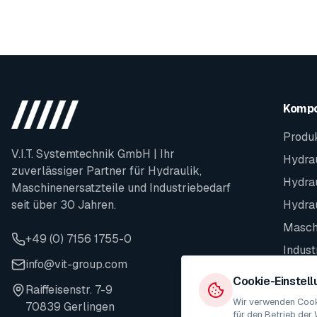
Komp
Produ
V.I.T. Systemtechnik GmbH | Ihr
Hydrau
zuverlässiger Partner für Hydraulik,
Hydra
Maschinenersatzteile und Industriebedarf
seit über 30 Jahren.
Hydra
Maschi
+49 (0) 7156 1755-0
Indust
info@vit-group.com
Ersatz
Cookie-Einstel
Raiffeisenstr. 7-9
Wir verwenden Cooki
70839 Gerlingen
für den Betrieb der 