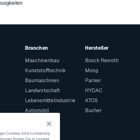
ssigkeiten
Branchen
Hersteller
Maschinenbau
Bosch Rexroth
Kunststofftechnik
Moog
Baumaschinen
Parker
Landwirtschaft
HYDAC
Lebensmittelindustrie
ATOS
Automobil
Bucher
Schiffbau
Intralogistik
nige Cookies sind notwendig
ionen finden Sie in unserer