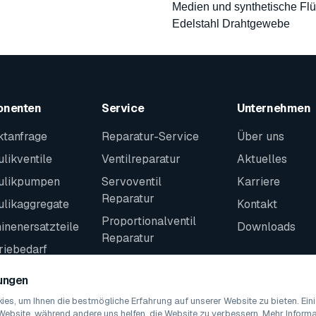
Medien und synthetische Flü
Edelstahl Drahtgewebe
onenten
Service
Unternehmen
ktanfrage
Reparatur-Service
Über uns
likventile
Ventilreparatur
Aktuelles
ulikpumpen
Servoventil
Karriere
Reparatur
ulikaggregate
Kontakt
Proportionalventil
nenersatzteile
Downloads
Reparatur
riebedarf
Kontakt
teile
lungen
es, um Ihnen die bestmögliche Erfahrung auf unserer Website zu bieten. Ei
Website, während andere uns helfen, die Website zu verbessern. Mehr Informat