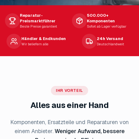
Reparatur-
500.000+
Preismarktführer
Komponenten
Beste Preise garantiert
Sofort ab Lager verfügbar
Händler & Endkunden
24h Versand
Wir beliefern alle
Deutschlandweit
IHR VORTEIL
Alles aus einer Hand
Komponenten, Ersatzteile und Reparaturen von
einem Anbieter.
Weniger Aufwand, bessere