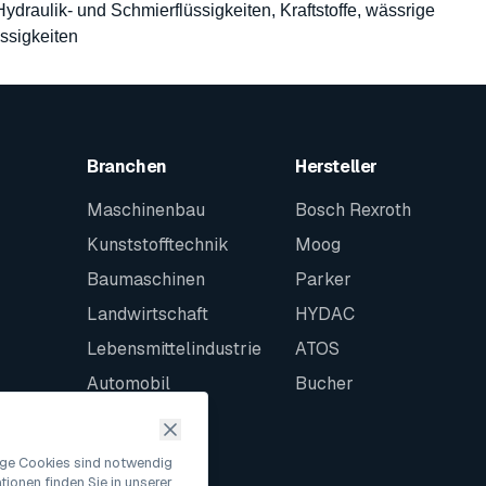
 Hydraulik- und Schmierflüssigkeiten, Kraftstoffe, wässrige
ssigkeiten
Branchen
Hersteller
Maschinenbau
Bosch Rexroth
Kunststofftechnik
Moog
Baumaschinen
Parker
Landwirtschaft
HYDAC
Lebensmittelindustrie
ATOS
Automobil
Bucher
Schiffbau
Intralogistik
nige Cookies sind notwendig
ionen finden Sie in unserer