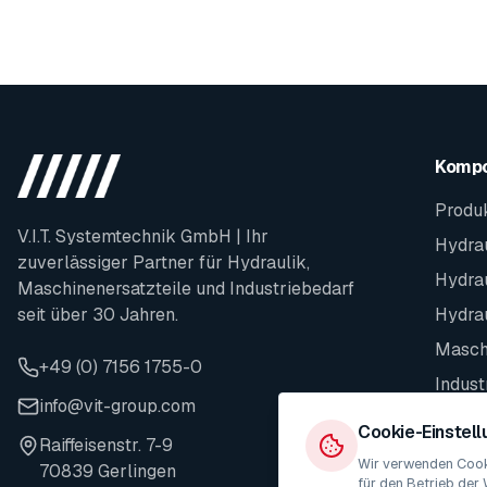
Komp
Produ
V.I.T. Systemtechnik GmbH | Ihr
Hydrau
zuverlässiger Partner für Hydraulik,
Hydra
Maschinenersatzteile und Industriebedarf
seit über 30 Jahren.
Hydra
Maschi
+49 (0) 7156 1755-0
Indust
info@vit-group.com
Ersatz
Cookie-Einstel
Raiffeisenstr. 7-9
Wir verwenden Cooki
70839 Gerlingen
für den Betrieb der 