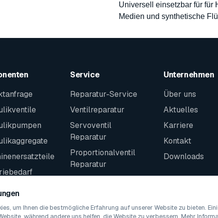
Universell einsetzbar für für
Medien und synthetische Flü
onenten
Service
Unternehmen
ktanfrage
Reparatur-Service
Über uns
likventile
Ventilreparatur
Aktuelles
ulikpumpen
Servoventil
Karriere
Reparatur
ulikaggregate
Kontakt
Proportionalventil
nenersatzteile
Downloads
Reparatur
riebedarf
Kontakt
teile
lungen
es, um Ihnen die bestmögliche Erfahrung auf unserer Website zu bieten. Ei
Website, während andere uns helfen, die Website zu verbessern. Mehr Informat