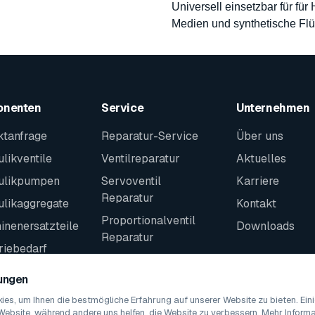
Universell einsetzbar für für
Medien und synthetische Flü
onenten
Service
Unternehmen
ktanfrage
Reparatur-Service
Über uns
likventile
Ventilreparatur
Aktuelles
ulikpumpen
Servoventil
Karriere
Reparatur
ulikaggregate
Kontakt
Proportionalventil
nenersatzteile
Downloads
Reparatur
riebedarf
Kontakt
teile
lungen
es, um Ihnen die bestmögliche Erfahrung auf unserer Website zu bieten. Ei
Website, während andere uns helfen, die Website zu verbessern. Mehr Informat