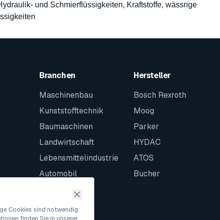
 Hydraulik- und Schmierflüssigkeiten, Kraftstoffe, wässrige
ssigkeiten
Branchen
Hersteller
Maschinenbau
Bosch Rexroth
Kunststofftechnik
Moog
Baumaschinen
Parker
Landwirtschaft
HYDAC
Lebensmittelindustrie
ATOS
Automobil
Bucher
Schiffbau
Intralogistik
nige Cookies sind notwendig
ionen finden Sie in unserer