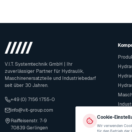
Komp
Produ
V.I.T. Systemtechnik GmbH | Ihr
Hydrau
zuverlässiger Partner für Hydraulik,
Hydra
Maschinenersatzteile und Industriebedarf
seit über 30 Jahren.
Hydra
Maschi
+49 (0) 7156 1755-0
Indust
info@vit-group.com
Ersatz
Cookie-Einstel
Raiffeisenstr. 7-9
Wir verwenden Cooki
70839 Gerlingen
für den Betrieb der 