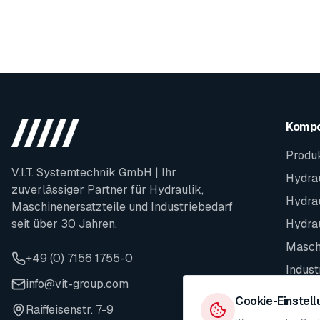
Komp
Produ
V.I.T. Systemtechnik GmbH | Ihr
Hydrau
zuverlässiger Partner für Hydraulik,
Hydra
Maschinenersatzteile und Industriebedarf
seit über 30 Jahren.
Hydra
Maschi
+49 (0) 7156 1755-0
Indust
info@vit-group.com
Ersatz
Cookie-Einstel
Raiffeisenstr. 7-9