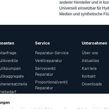
anderer Hersteller und in k
Universell einsetzbar für Hyd
Medien und synthetische Flü
onenten
Service
Unternehmen
ktanfrage
Reparatur-Service
Über uns
likventile
Ventilreparatur
Aktuelles
ulikpumpen
Servoventil
Karriere
Reparatur
ulikaggregate
Kontakt
Proportionalventil
nenersatzteile
Downloads
Reparatur
riebedarf
Kontakt
teile
lungen