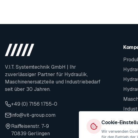
Komp
Produ
V.I.T. Systemtechnik GmbH | Ihr
Hydrau
zuverlässiger Partner für Hydraulik,
Hydra
Maschinenersatzteile und Industriebedarf
seit über 30 Jahren.
Hydra
Maschi
+49 (0) 7156 1755-0
Indust
info@vit-group.com
Ersatz
Cookie-Einstel
Raiffeisenstr. 7-9
Wir verwenden Cooki
70839 Gerlingen
für den Betrieb der 