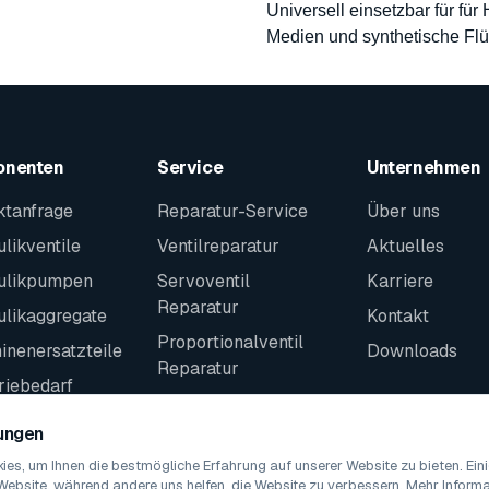
Universell einsetzbar für für
Medien und synthetische Flü
onenten
Service
Unternehmen
ktanfrage
Reparatur-Service
Über uns
likventile
Ventilreparatur
Aktuelles
ulikpumpen
Servoventil
Karriere
Reparatur
ulikaggregate
Kontakt
Proportionalventil
nenersatzteile
Downloads
Reparatur
riebedarf
Kontakt
teile
lungen
es, um Ihnen die bestmögliche Erfahrung auf unserer Website zu bieten. Ei
Website, während andere uns helfen, die Website zu verbessern. Mehr Informat