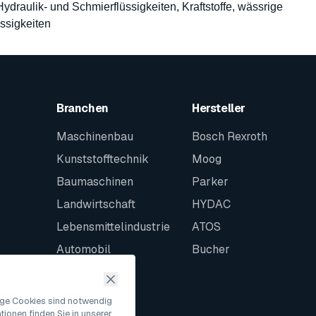
 Hydraulik- und Schmierflüssigkeiten, Kraftstoffe, wässrige
ssigkeiten
Branchen
Hersteller
Maschinenbau
Bosch Rexroth
Kunststofftechnik
Moog
Baumaschinen
Parker
Landwirtschaft
HYDAC
Lebensmittelindustrie
ATOS
Automobil
Bucher
Schiffbau
Intralogistik
nige Cookies sind notwendig
ionen finden Sie in unserer