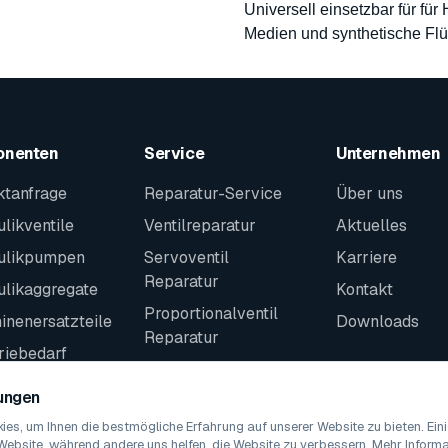
Universell einsetzbar für für
Medien und synthetische Flü
onenten
Service
Unternehmen
ktanfrage
Reparatur-Service
Über uns
likventile
Ventilreparatur
Aktuelles
ulikpumpen
Servoventil
Karriere
Reparatur
ulikaggregate
Kontakt
Proportionalventil
nenersatzteile
Downloads
Reparatur
riebedarf
Kontakt
teile
lungen
es, um Ihnen die bestmögliche Erfahrung auf unserer Website zu bieten. Ei
Website, während andere uns helfen, die Website zu verbessern. Mehr Informat