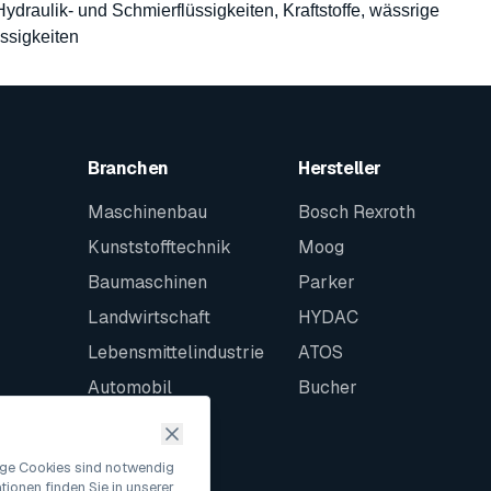
 Hydraulik- und Schmierflüssigkeiten, Kraftstoffe, wässrige
ssigkeiten
Branchen
Hersteller
Maschinenbau
Bosch Rexroth
Kunststofftechnik
Moog
Baumaschinen
Parker
Landwirtschaft
HYDAC
Lebensmittelindustrie
ATOS
Automobil
Bucher
Schiffbau
Intralogistik
nige Cookies sind notwendig
ionen finden Sie in unserer