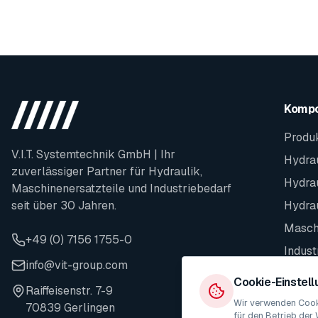
Komp
Produ
V.I.T. Systemtechnik GmbH | Ihr
Hydrau
zuverlässiger Partner für Hydraulik,
Hydra
Maschinenersatzteile und Industriebedarf
seit über 30 Jahren.
Hydra
Maschi
+49 (0) 7156 1755-0
Indust
info@vit-group.com
Ersatz
Cookie-Einstel
Raiffeisenstr. 7-9
Wir verwenden Cooki
70839 Gerlingen
für den Betrieb der 