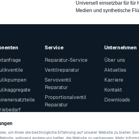
Universell einsetzbar für für
Medien und synthetische Flü
onenten
Service
Unternehmen
ktanfrage
Reparatur-Service
Über uns
likventile
Ventilreparatur
Aktuelles
ulikpumpen
Servoventil
Karriere
Reparatur
ulikaggregate
Kontakt
Proportionalventil
nenersatzteile
Downloads
Reparatur
riebedarf
Kontakt
teile
lungen
es, um Ihnen die bestmögliche Erfahrung auf unserer Website zu bieten. Ei
Website, während andere uns helfen, die Website zu verbessern. Mehr Informat