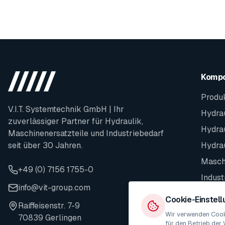
Komp
Produ
V.I.T. Systemtechnik GmbH | Ihr
Hydrau
zuverlässiger Partner für Hydraulik,
Hydra
Maschinenersatzteile und Industriebedarf
seit über 30 Jahren.
Hydra
Maschi
+49 (0) 7156 1755-0
Indust
info@vit-group.com
Ersatz
Cookie-Einstel
Raiffeisenstr. 7-9
Wir verwenden Cooki
70839 Gerlingen
für den Betrieb der 