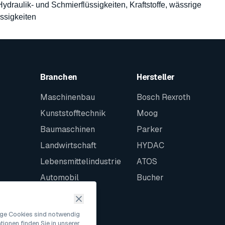
 Hydraulik- und Schmierflüssigkeiten, Kraftstoffe, wässrige
ssigkeiten
Branchen
Hersteller
Maschinenbau
Bosch Rexroth
Kunststofftechnik
Moog
Baumaschinen
Parker
Landwirtschaft
HYDAC
Lebensmittelindustrie
ATOS
Automobil
Bucher
Schiffbau
Intralogistik
nige Cookies sind notwendig
ionen finden Sie in unserer