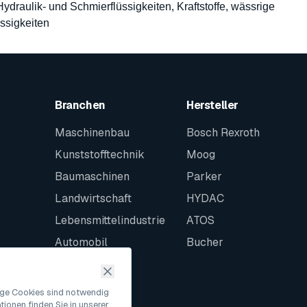
 Hydraulik- und Schmierflüssigkeiten, Kraftstoffe, wässrige
ssigkeiten
Branchen
Hersteller
Maschinenbau
Bosch Rexroth
Kunststofftechnik
Moog
Baumaschinen
Parker
Landwirtschaft
HYDAC
Lebensmittelindustrie
ATOS
Automobil
Bucher
Schiffbau
Intralogistik
nige Cookies sind notwendig
ionen finden Sie in unserer