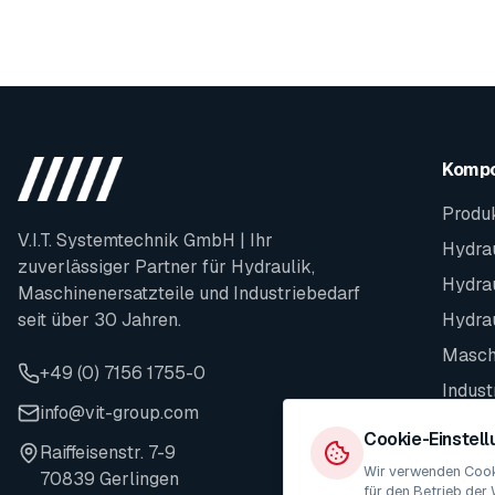
Komp
Produ
V.I.T. Systemtechnik GmbH | Ihr
Hydrau
zuverlässiger Partner für Hydraulik,
Hydra
Maschinenersatzteile und Industriebedarf
seit über 30 Jahren.
Hydra
Maschi
+49 (0) 7156 1755-0
Indust
info@vit-group.com
Ersatz
Cookie-Einstel
Raiffeisenstr. 7-9
Wir verwenden Cooki
70839 Gerlingen
für den Betrieb der 