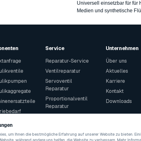
Universell einsetzbar für für
Medien und synthetische Flü
onenten
Service
Unternehmen
ktanfrage
Reparatur-Service
Über uns
likventile
Ventilreparatur
Aktuelles
ulikpumpen
Servoventil
Karriere
Reparatur
ulikaggregate
Kontakt
Proportionalventil
nenersatzteile
Downloads
Reparatur
riebedarf
Kontakt
teile
lungen
es, um Ihnen die bestmögliche Erfahrung auf unserer Website zu bieten. Ei
Website, während andere uns helfen, die Website zu verbessern. Mehr Informat