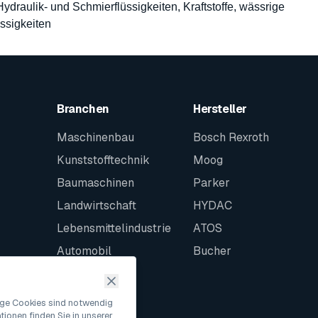
 Hydraulik- und Schmierflüssigkeiten, Kraftstoffe, wässrige
ssigkeiten
Branchen
Hersteller
Maschinenbau
Bosch Rexroth
Kunststofftechnik
Moog
Baumaschinen
Parker
Landwirtschaft
HYDAC
Lebensmittelindustrie
ATOS
Automobil
Bucher
Schiffbau
Intralogistik
nige Cookies sind notwendig
ionen finden Sie in unserer