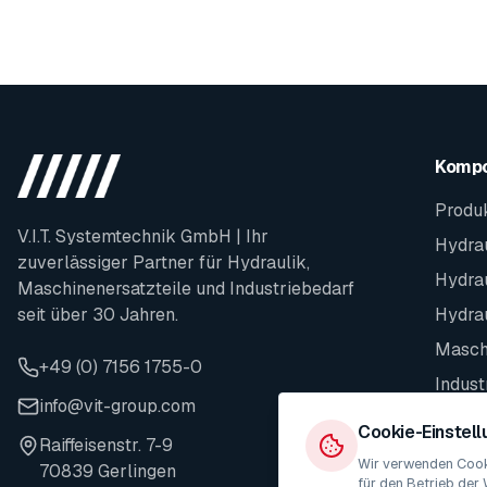
Komp
Produ
V.I.T. Systemtechnik GmbH | Ihr
Hydrau
zuverlässiger Partner für Hydraulik,
Hydra
Maschinenersatzteile und Industriebedarf
seit über 30 Jahren.
Hydra
Maschi
+49 (0) 7156 1755-0
Indust
info@vit-group.com
Ersatz
Cookie-Einstel
Raiffeisenstr. 7-9
Wir verwenden Cooki
70839 Gerlingen
für den Betrieb der 