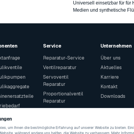
Universell einsetzbar für für
Medien und synthetische Flü
onenten
Service
Unternehmen
ktanfrage
Reparatur-Service
Über uns
likventile
Ventilreparatur
Aktuelles
ulikpumpen
Servoventil
Karriere
Reparatur
ulikaggregate
Kontakt
Proportionalventil
nenersatzteile
Downloads
Reparatur
riebedarf
Kontakt
teile
lungen
es, um Ihnen die bestmögliche Erfahrung auf unserer Website zu bieten. Ei
Website, während andere uns helfen, die Website zu verbessern. Mehr Informat