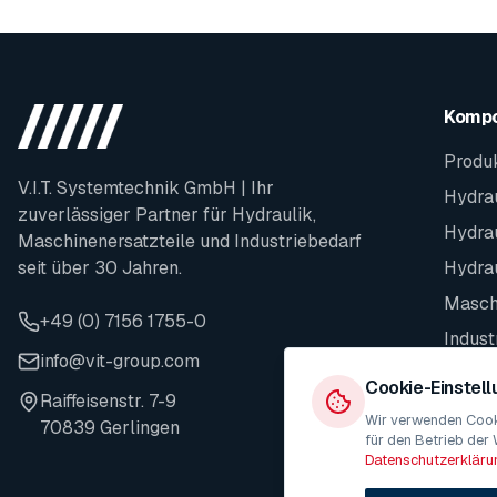
Komp
Produ
V.I.T. Systemtechnik GmbH | Ihr
Hydrau
zuverlässiger Partner für Hydraulik,
Hydra
Maschinenersatzteile und Industriebedarf
seit über 30 Jahren.
Hydra
Maschi
+49 (0) 7156 1755-0
Indust
info@vit-group.com
Ersatz
Cookie-Einstel
Raiffeisenstr. 7-9
Wir verwenden Cooki
70839 Gerlingen
für den Betrieb der 
Datenschutzerkläru