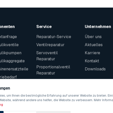
onenten
Service
Unternehmen
ktanfrage
Reparatur-Service
Über uns
likventile
Ventilreparatur
Aktuelles
ulikpumpen
Servoventil
Karriere
Reparatur
ulikaggregate
Kontakt
Proportionalventil
nenersatzteile
Downloads
Reparatur
riebedarf
Kontakt
teile
lungen
es, um Ihnen die bestmögliche Erfahrung auf unserer Website zu bieten. Ei
Website, während andere uns helfen, die Website zu verbessern. Mehr Informat
ng