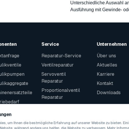
Unterschiedliche Auswahl an
Ausführung mit Gewinde- od
onenten
Service
Unternehmen
ktanfrage
Reparatur-Service
Über uns
likventile
Ventilreparatur
Aktuelles
ulikpumpen
Servoventil
Karriere
Reparatur
ulikaggregate
Kontakt
Proportionalventil
nenersatzteile
Downloads
Reparatur
riebedarf
Kontakt
teile
lungen
es, um Ihnen die bestmögliche Erfahrung auf unserer Website zu bieten. Ei
Website, während andere uns helfen, die Website zu verbessern. Mehr Informat