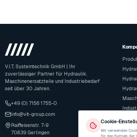
Komp
Produ
V.I.T. Systemtechnik GmbH | Ihr
Hydrau
zuverlässiger Partner für Hydraulik,
Hydra
Maschinenersatzteile und Industriebedarf
seit über 30 Jahren.
Hydra
Maschi
+49 (0) 7156 1755-0
Indust
info@vit-group.com
Ersatz
Cookie-Einstel
Raiffeisenstr. 7-9
Wir verwenden Cooki
70839 Gerlingen
für den Betrieb der 