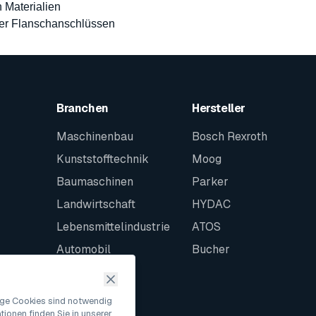
 Materialien
er Flanschanschlüssen
Branchen
Hersteller
Maschinenbau
Bosch Rexroth
Kunststofftechnik
Moog
Baumaschinen
Parker
Landwirtschaft
HYDAC
Lebensmittelindustrie
ATOS
Automobil
Bucher
Schiffbau
Intralogistik
nige Cookies sind notwendig
ionen finden Sie in unserer