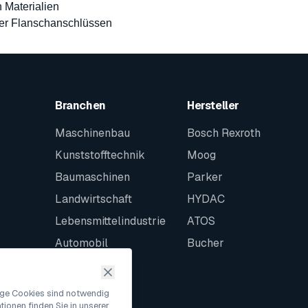
 Materialien
er Flanschanschlüssen
Branchen
Hersteller
Maschinenbau
Bosch Rexroth
Kunststofftechnik
Moog
Baumaschinen
Parker
Landwirtschaft
HYDAC
Lebensmittelindustrie
ATOS
Automobil
Bucher
Schiffbau
Intralogistik
nige Cookies sind notwendig
ionen finden Sie in unserer