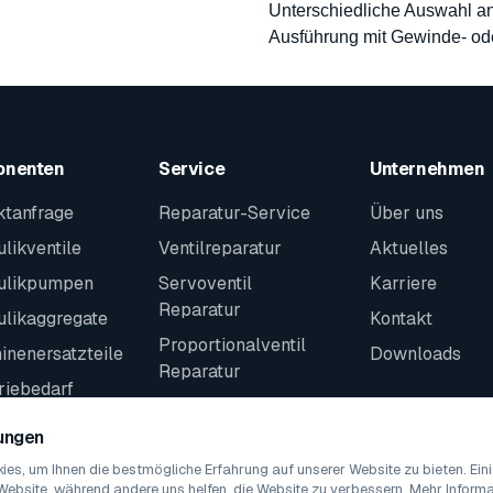
Unterschiedliche Auswahl an
Ausführung mit Gewinde- od
onenten
Service
Unternehmen
ktanfrage
Reparatur-Service
Über uns
likventile
Ventilreparatur
Aktuelles
ulikpumpen
Servoventil
Karriere
Reparatur
ulikaggregate
Kontakt
Proportionalventil
nenersatzteile
Downloads
Reparatur
riebedarf
Kontakt
teile
lungen
es, um Ihnen die bestmögliche Erfahrung auf unserer Website zu bieten. Ei
Website, während andere uns helfen, die Website zu verbessern. Mehr Informat