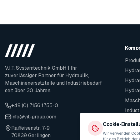
Komp
Produ
V.I.T. Systemtechnik GmbH | Ihr
Hydrau
zuverlässiger Partner für Hydraulik,
Hydra
Maschinenersatzteile und Industriebedarf
seit über 30 Jahren.
Hydra
Maschi
+49 (0) 7156 1755-0
Indust
info@vit-group.com
Ersatz
Cookie-Einstel
Raiffeisenstr. 7-9
Wir verwenden Cooki
70839 Gerlingen
für den Betrieb der 