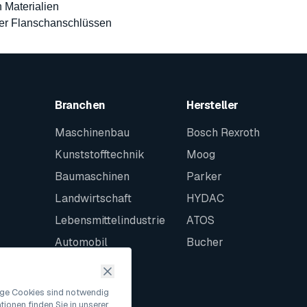
 Materialien
er Flanschanschlüssen
Branchen
Hersteller
Maschinenbau
Bosch Rexroth
Kunststofftechnik
Moog
Baumaschinen
Parker
Landwirtschaft
HYDAC
Lebensmittelindustrie
ATOS
Automobil
Bucher
Schiffbau
Intralogistik
nige Cookies sind notwendig
ionen finden Sie in unserer