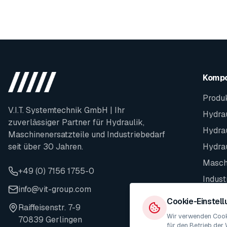
Komp
Produ
V.I.T. Systemtechnik GmbH | Ihr
Hydrau
zuverlässiger Partner für Hydraulik,
Hydra
Maschinenersatzteile und Industriebedarf
seit über 30 Jahren.
Hydra
Maschi
+49 (0) 7156 1755-0
Indust
info@vit-group.com
Ersatz
Cookie-Einstel
Raiffeisenstr. 7-9
Wir verwenden Cooki
70839 Gerlingen
für den Betrieb der 