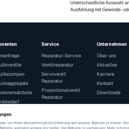
Unterschiedliche Auswahl an
Ausführung mit Gewinde- od
onenten
Service
Unternehmen
ktanfrage
Reparatur-Service
Über uns
likventile
Ventilreparatur
Aktuelles
ulikpumpen
Servoventil
Karriere
Reparatur
ulikaggregate
Kontakt
Proportionalventil
nenersatzteile
Downloads
Reparatur
riebedarf
Kontakt
teile
lungen
es, um Ihnen die bestmögliche Erfahrung auf unserer Website zu bieten. Ei
Website, während andere uns helfen, die Website zu verbessern. Mehr Informat