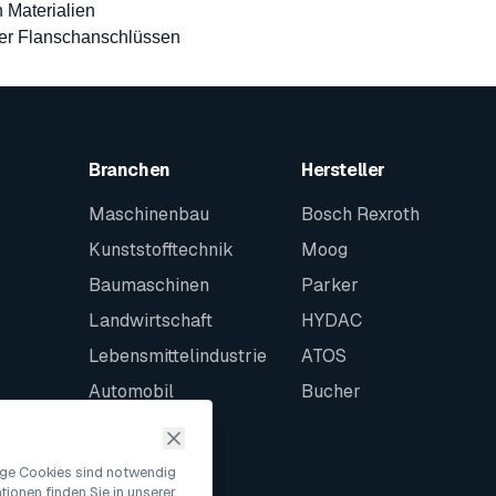
 Materialien
er Flanschanschlüssen
Branchen
Hersteller
Maschinenbau
Bosch Rexroth
Kunststofftechnik
Moog
Baumaschinen
Parker
Landwirtschaft
HYDAC
Lebensmittelindustrie
ATOS
Automobil
Bucher
Schiffbau
Intralogistik
nige Cookies sind notwendig
ionen finden Sie in unserer