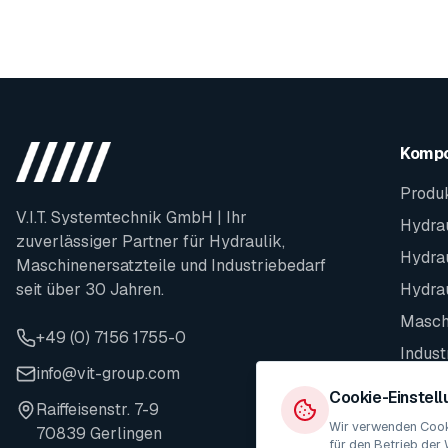
Komp
Produ
V.I.T. Systemtechnik GmbH | Ihr
Hydrau
zuverlässiger Partner für Hydraulik,
Hydra
Maschinenersatzteile und Industriebedarf
seit über 30 Jahren.
Hydra
Maschi
+49 (0) 7156 1755-0
Indust
info@vit-group.com
Ersatz
Cookie-Einstel
Raiffeisenstr. 7-9
Wir verwenden Cooki
70839 Gerlingen
für den Betrieb der 