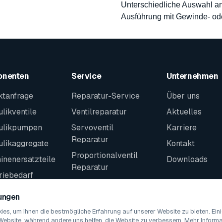
Unterschiedliche Auswahl an
Ausführung mit Gewinde- od
onenten
Service
Unternehmen
ktanfrage
Reparatur-Service
Über uns
likventile
Ventilreparatur
Aktuelles
ulikpumpen
Servoventil
Karriere
Reparatur
ulikaggregate
Kontakt
Proportionalventil
nenersatzteile
Downloads
Reparatur
riebedarf
Kontakt
teile
lungen
es, um Ihnen die bestmögliche Erfahrung auf unserer Website zu bieten. Ei
Website, während andere uns helfen, die Website zu verbessern. Mehr Informat