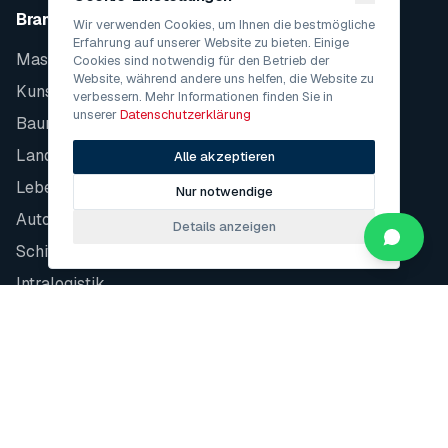
Branchen
Wir verwenden Cookies, um Ihnen die bestmögliche
Erfahrung auf unserer Website zu bieten. Einige
Maschinenbau
Cookies sind notwendig für den Betrieb der
Website, während andere uns helfen, die Website zu
Kunststofftechnik
verbessern. Mehr Informationen finden Sie in
unserer
Datenschutzerklärung
Baumaschinen
Landwirtschaft
Alle akzeptieren
Lebensmittelindustrie
Nur notwendige
Automobil
Details anzeigen
Schiffbau
Intralogistik
Hersteller
Bosch Rexroth
Moog
Parker