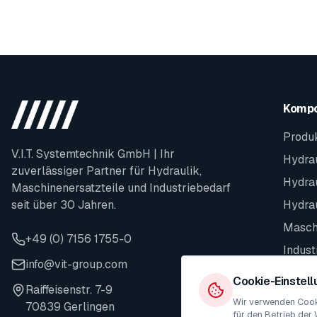
Komp
Produ
V.I.T. Systemtechnik GmbH | Ihr
Hydrau
zuverlässiger Partner für Hydraulik,
Hydra
Maschinenersatzteile und Industriebedarf
seit über 30 Jahren.
Hydra
Maschi
+49 (0) 7156 1755-0
Indust
info@vit-group.com
Ersatz
Cookie-Einstel
Raiffeisenstr. 7-9
Wir verwenden Cooki
70839 Gerlingen
für den Betrieb der 