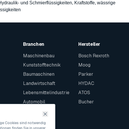
 Hydraulik- und Schmierflüssigkeiten, Kraftstoffe, wässrige
ssigkeiten
Branchen
Hersteller
Maschinenbau
Bosch Rexroth
Kunststofftechnik
Moog
Baumaschinen
Parker
Landwirtschaft
HYDAC
Lebensmittelindustrie
ATOS
Automobil
Bucher
Schiffbau
Intralogistik
nige Cookies sind notwendig
ionen finden Sie in unserer