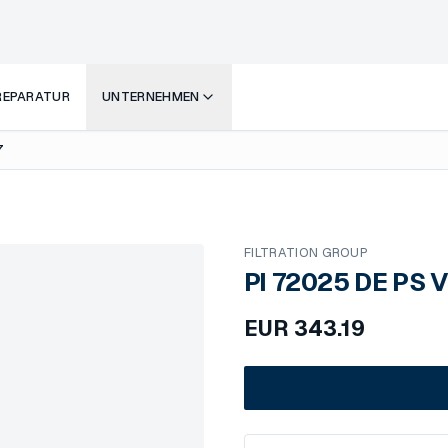
 REPARATUR
UNTERNEHMEN
7
FILTRATION GROUP
PI 72025 DE PS 
EUR
343.19