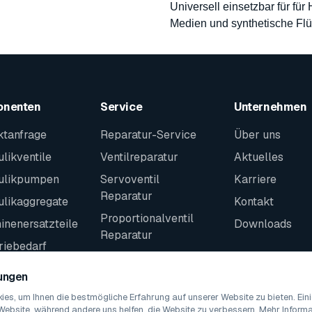
Universell einsetzbar für für
Medien und synthetische Flü
onenten
Service
Unternehmen
ktanfrage
Reparatur-Service
Über uns
likventile
Ventilreparatur
Aktuelles
ulikpumpen
Servoventil
Karriere
Reparatur
ulikaggregate
Kontakt
Proportionalventil
nenersatzteile
Downloads
Reparatur
riebedarf
Kontakt
teile
lungen
es, um Ihnen die bestmögliche Erfahrung auf unserer Website zu bieten. Ei
Website, während andere uns helfen, die Website zu verbessern. Mehr Informat