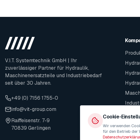
Komp
Produ
V.I.T. Systemtechnik GmbH | Ihr
Hydrau
zuverlässiger Partner für Hydraulik,
Hydra
Maschinenersatzteile und Industriebedarf
seit über 30 Jahren.
Hydra
Maschi
+49 (0) 7156 1755-0
Indust
info@vit-group.com
Ersatz
Cookie-Einstel
Raiffeisenstr. 7-9
Wir verwenden Cooki
70839 Gerlingen
für den Betrieb der 
Datenschutzerkläru