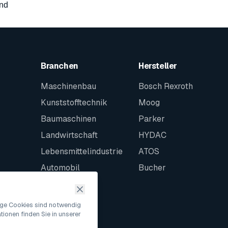
and
Branchen
Hersteller
Maschinenbau
Bosch Rexroth
Kunststofftechnik
Moog
Baumaschinen
Parker
Landwirtschaft
HYDAC
Lebensmittelindustrie
ATOS
Automobil
Bucher
Schiffbau
Intralogistik
nige Cookies sind notwendig
ionen finden Sie in unserer