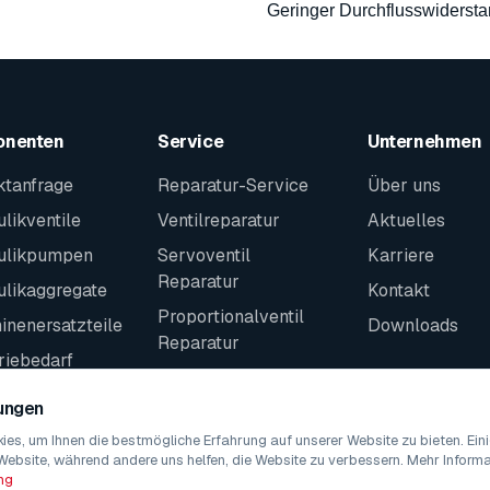
Geringer Durchflusswiderst
onenten
Service
Unternehmen
ktanfrage
Reparatur-Service
Über uns
likventile
Ventilreparatur
Aktuelles
ulikpumpen
Servoventil
Karriere
Reparatur
ulikaggregate
Kontakt
Proportionalventil
nenersatzteile
Downloads
Reparatur
riebedarf
Kontakt
teile
lungen
es, um Ihnen die bestmögliche Erfahrung auf unserer Website zu bieten. Ei
Website, während andere uns helfen, die Website zu verbessern. Mehr Informat
ng