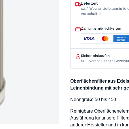
Lieferzeit
ca. 1 Woche. Liefertermin f
vorbehalten.
Zahlungsmöglichkeiten
VISA
AMERICAN
EXPRESS
Sicher einkaufen
SSL-verschlüsselte Bezahlu
Oberflächenfilter aus Ede
Leinenbindung mit sehr g
Nenngröße 50 bis 450
Reinigbare Oberflächenele
Ausführung für unsere Filte
anderer Hersteller und in k