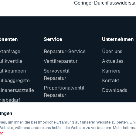
Geringer Durchflusswiderst
onenten
Service
Unternehmen
ktanfrage
Reparatur-Service
Über uns
likventile
Ventilreparatur
Aktuelles
ulikpumpen
Servoventil
Karriere
Reparatur
ulikaggregate
Kontakt
Proportionalventil
nenersatzteile
Downloads
Reparatur
riebedarf
Kontakt
teile
lungen
es, um Ihnen die bestmögliche Erfahrung auf unserer Website zu bieten. Ei
Website, während andere uns helfen, die Website zu verbessern. Mehr Informat
ng