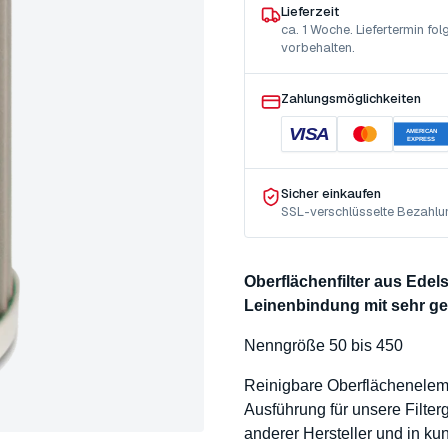
Lieferzeit
ca. 1 Woche. Liefertermin f
vorbehalten.
Zahlungsmöglichkeiten
VISA
AMERICAN
EXPRESS
Sicher einkaufen
SSL-verschlüsselte Bezahlu
Oberflächenfilter aus Ede
Leinenbindung mit sehr g
Nenngröße 50 bis 450
Reinigbare Oberflächenele
Ausführung für unsere Filte
anderer Hersteller und in k