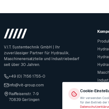
Komp
Produ
V.I.T. Systemtechnik GmbH | Ihr
Hydrau
zuverlässiger Partner für Hydraulik,
Hydra
Maschinenersatzteile und Industriebedarf
seit über 30 Jahren.
Hydra
Maschi
+49 (0) 7156 1755-0
Indust
info@vit-group.com
Ersatz
Cookie-Einstel
Raiffeisenstr. 7-9
Wir verwenden Cooki
70839 Gerlingen
für den Betrieb der 
Datenschutzerkläru