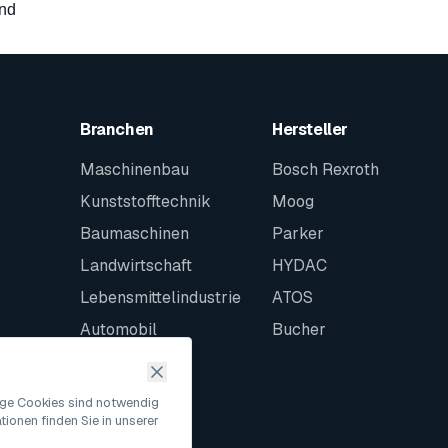
and
Branchen
Hersteller
Maschinenbau
Bosch Rexroth
Kunststofftechnik
Moog
Baumaschinen
Parker
Landwirtschaft
HYDAC
Lebensmittelindustrie
ATOS
Automobil
Bucher
Schiffbau
Intralogistik
nige Cookies sind notwendig
ionen finden Sie in unserer