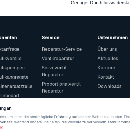
Geringer Durchflusswiderst
onenten
Service
Unternehmen
ktanfrage
Reparatur-Service
Über uns
likventile
Ventilreparatur
Aktuelles
ulikpumpen
Servoventil
Karriere
Reparatur
ulikaggregate
Kontakt
Proportionalventil
nenersatzteile
Downloads
Reparatur
riebedarf
Kontakt
teile
lungen
es, um Ihnen die bestmögliche Erfahrung auf unserer Website zu bieten. Ei
Website, während andere uns helfen, die Website zu verbessern. Mehr Informat
ng