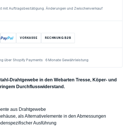
olgt mit Auftragsbestätigung. Änderungen und Zwischenverkauf
Pay
Pal
VORKASSE
RECHNUNG B2B
ng über Shopify Payments · 6 Monate Gewährleistung
lstahl-Drahtgewebe in den Webarten Tresse, Köper- und
eringem Durchflusswiderstand.
mente aus Drahtgewebe
rgehäuse, als Alternativelemente in den Abmessungen
undenspezifischer Ausführung