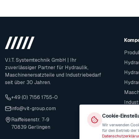
Komp
Produ
V.I.T. Systemtechnik GmbH | Ihr
Hydrau
zuverlässiger Partner für Hydraulik,
Hydra
Maschinenersatzteile und Industriebedarf
seit über 30 Jahren.
Hydra
Maschi
+49 (0) 7156 1755-0
Indust
info@vit-group.com
Ersatz
Cookie-Einstel
Raiffeisenstr. 7-9
Wir verwenden Cooki
70839 Gerlingen
für den Betrieb der 
Datenschutzerkläru