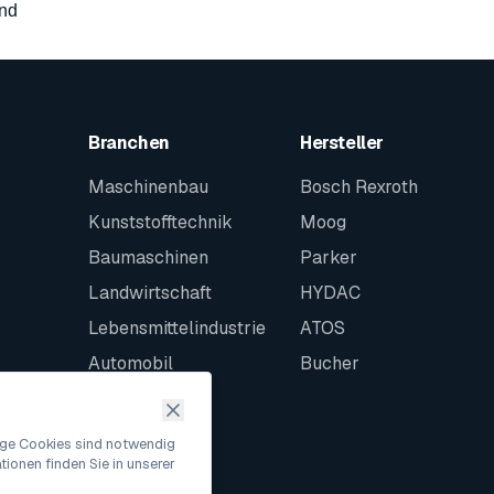
and
Branchen
Hersteller
Maschinenbau
Bosch Rexroth
Kunststofftechnik
Moog
Baumaschinen
Parker
Landwirtschaft
HYDAC
Lebensmittelindustrie
ATOS
Automobil
Bucher
Schiffbau
Intralogistik
nige Cookies sind notwendig
ionen finden Sie in unserer