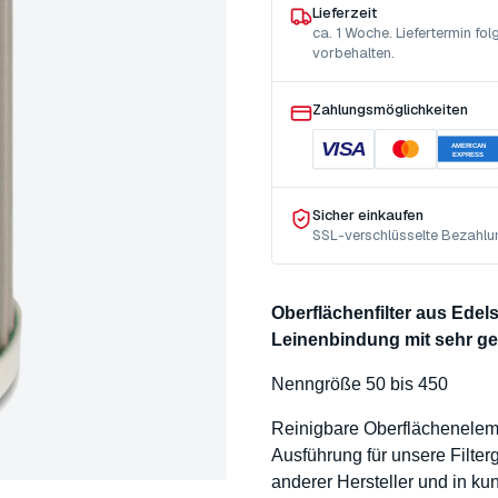
Lieferzeit
ca. 1 Woche. Liefertermin f
vorbehalten.
Zahlungsmöglichkeiten
VISA
AMERICAN
EXPRESS
Sicher einkaufen
SSL-verschlüsselte Bezahlu
Oberflächenfilter aus Ede
Leinenbindung mit sehr g
Nenngröße 50 bis 450
Reinigbare Oberflächenele
Ausführung für unsere Filte
anderer Hersteller und in k