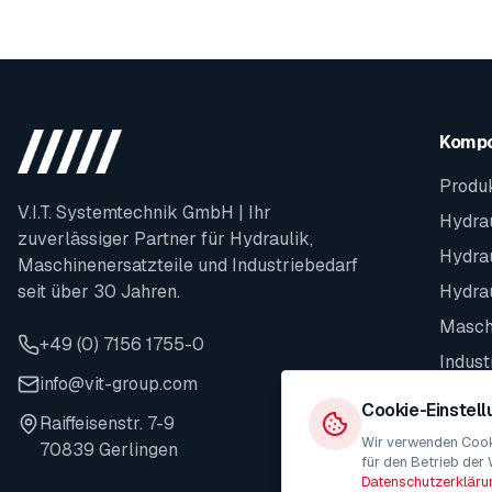
Komp
Produ
V.I.T. Systemtechnik GmbH | Ihr
Hydrau
zuverlässiger Partner für Hydraulik,
Hydra
Maschinenersatzteile und Industriebedarf
seit über 30 Jahren.
Hydra
Maschi
+49 (0) 7156 1755-0
Indust
info@vit-group.com
Ersatz
Cookie-Einstel
Raiffeisenstr. 7-9
Wir verwenden Cooki
70839 Gerlingen
für den Betrieb der 
Datenschutzerkläru