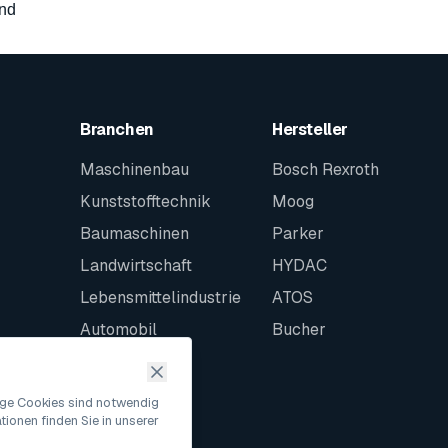
and
Branchen
Hersteller
Maschinenbau
Bosch Rexroth
Kunststofftechnik
Moog
Baumaschinen
Parker
Landwirtschaft
HYDAC
Lebensmittelindustrie
ATOS
Automobil
Bucher
Schiffbau
Intralogistik
nige Cookies sind notwendig
ionen finden Sie in unserer