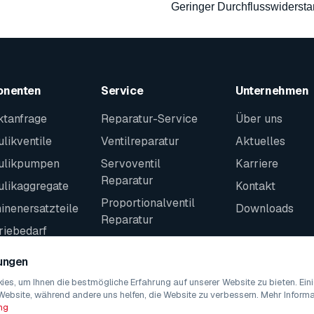
Geringer Durchflusswiderst
onenten
Service
Unternehmen
ktanfrage
Reparatur-Service
Über uns
likventile
Ventilreparatur
Aktuelles
ulikpumpen
Servoventil
Karriere
Reparatur
ulikaggregate
Kontakt
Proportionalventil
nenersatzteile
Downloads
Reparatur
riebedarf
Kontakt
teile
lungen
es, um Ihnen die bestmögliche Erfahrung auf unserer Website zu bieten. Ei
Website, während andere uns helfen, die Website zu verbessern. Mehr Informat
ng