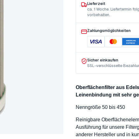
Lieferzeit
ca. 1 Woche. Liefertermin f
vorbehalten.
Zahlungsmöglichkeiten
VISA
AMERICAN
EXPRESS
Sicher einkaufen
SSL-verschlüsselte Bezahlu
Oberflächenfilter aus Ede
Leinenbindung mit sehr g
Nenngröße 50 bis 450
Reinigbare Oberflächenele
Ausführung für unsere Filte
anderer Hersteller und in k