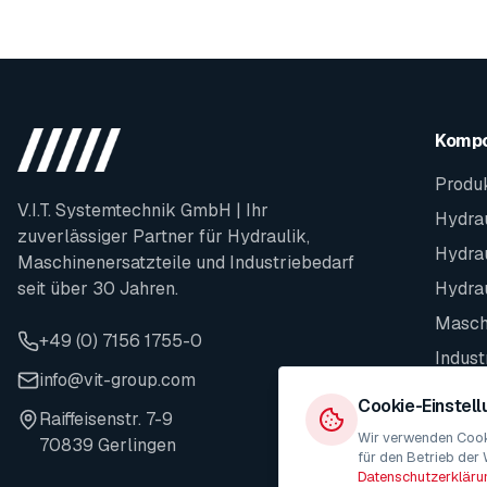
Komp
Produ
V.I.T. Systemtechnik GmbH | Ihr
Hydrau
zuverlässiger Partner für Hydraulik,
Hydra
Maschinenersatzteile und Industriebedarf
seit über 30 Jahren.
Hydra
Maschi
+49 (0) 7156 1755-0
Indust
info@vit-group.com
Ersatz
Cookie-Einstel
Raiffeisenstr. 7-9
Wir verwenden Cooki
70839 Gerlingen
für den Betrieb der 
Datenschutzerkläru