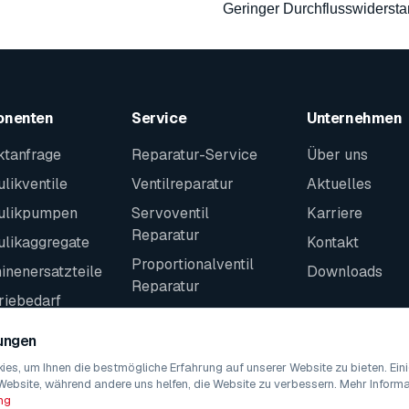
Geringer Durchflusswiderst
onenten
Service
Unternehmen
ktanfrage
Reparatur-Service
Über uns
likventile
Ventilreparatur
Aktuelles
ulikpumpen
Servoventil
Karriere
Reparatur
ulikaggregate
Kontakt
Proportionalventil
nenersatzteile
Downloads
Reparatur
riebedarf
Kontakt
teile
lungen
es, um Ihnen die bestmögliche Erfahrung auf unserer Website zu bieten. Ei
Website, während andere uns helfen, die Website zu verbessern. Mehr Informat
ng