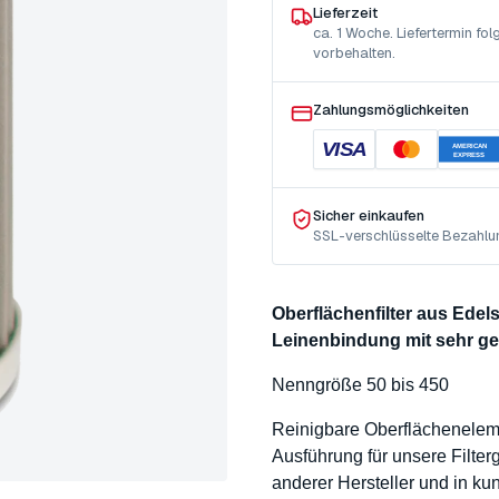
Lieferzeit
ca. 1 Woche. Liefertermin f
vorbehalten.
Zahlungsmöglichkeiten
VISA
AMERICAN
EXPRESS
Sicher einkaufen
SSL-verschlüsselte Bezahlu
Oberflächenfilter aus Ede
Leinenbindung mit sehr g
Nenngröße 50 bis 450
Reinigbare Oberflächenele
Ausführung für unsere Filte
anderer Hersteller und in k