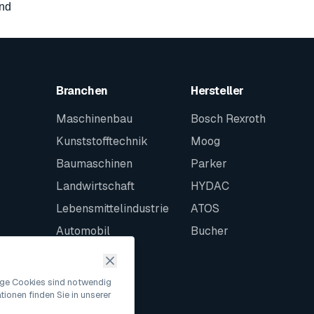
and
Branchen
Hersteller
Maschinenbau
Bosch Rexroth
Kunststofftechnik
Moog
Baumaschinen
Parker
Landwirtschaft
HYDAC
Lebensmittelindustrie
ATOS
Automobil
Bucher
Schiffbau
Intralogistik
nige Cookies sind notwendig
ionen finden Sie in unserer