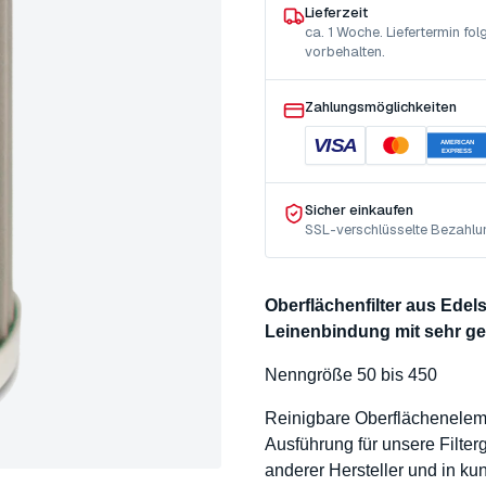
Lieferzeit
ca. 1 Woche. Liefertermin f
vorbehalten.
Zahlungsmöglichkeiten
VISA
AMERICAN
EXPRESS
Sicher einkaufen
SSL-verschlüsselte Bezahlu
Oberflächenfilter aus Ede
Leinenbindung mit sehr g
Nenngröße 50 bis 450
Reinigbare Oberflächenele
Ausführung für unsere Filte
anderer Hersteller und in k