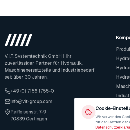
Komp
Produ
V.I.T. Systemtechnik GmbH | Ihr
Hydrau
zuverlässiger Partner für Hydraulik,
Hydra
Maschinenersatzteile und Industriebedarf
seit über 30 Jahren.
Hydra
Maschi
+49 (0) 7156 1755-0
Indust
info@vit-group.com
Ersatz
Cookie-Einstel
Raiffeisenstr. 7-9
Wir verwenden Cooki
70839 Gerlingen
für den Betrieb der 
Datenschutzerkläru