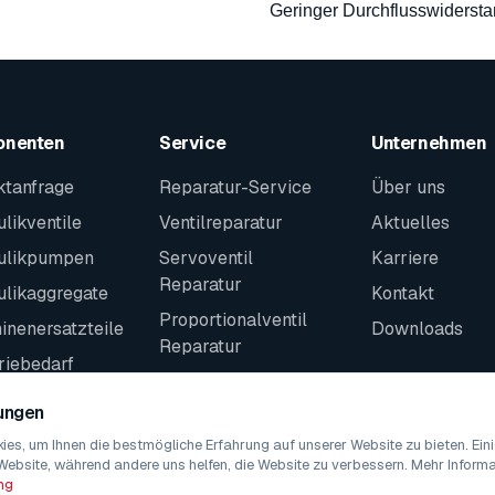
Geringer Durchflusswiderst
onenten
Service
Unternehmen
ktanfrage
Reparatur-Service
Über uns
likventile
Ventilreparatur
Aktuelles
ulikpumpen
Servoventil
Karriere
Reparatur
ulikaggregate
Kontakt
Proportionalventil
nenersatzteile
Downloads
Reparatur
riebedarf
Kontakt
teile
lungen
es, um Ihnen die bestmögliche Erfahrung auf unserer Website zu bieten. Ei
Website, während andere uns helfen, die Website zu verbessern. Mehr Informat
ng