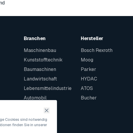
and
Branchen
Hersteller
Maschinenbau
Bosch Rexroth
Kunststofftechnik
Moog
Baumaschinen
Parker
Landwirtschaft
HYDAC
Lebensmittelindustrie
ATOS
Automobil
Bucher
Schiffbau
Intralogistik
nige Cookies sind notwendig
ionen finden Sie in unserer