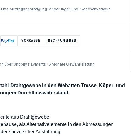
olgt mit Auftragsbestätigung. Änderungen und Zwischenverkauf
Pay
Pal
VORKASSE
RECHNUNG B2B
ng über Shopify Payments · 6 Monate Gewährleistung
lstahl-Drahtgewebe in den Webarten Tresse, Köper- und
eringem Durchflusswiderstand.
mente aus Drahtgewebe
rgehäuse, als Alternativelemente in den Abmessungen
undenspezifischer Ausführung