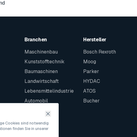
and
Branchen
Hersteller
Maschinenbau
Bosch Rexroth
Kunststofftechnik
Moog
Baumaschinen
Parker
Landwirtschaft
HYDAC
Lebensmittelindustrie
ATOS
Automobil
Bucher
Schiffbau
Intralogistik
nige Cookies sind notwendig
ionen finden Sie in unserer