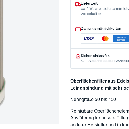
Lieferzeit
ca. 1 Woche. Liefertermin f
vorbehalten.
Zahlungsmöglichkeiten
VISA
AMERICAN
EXPRESS
Sicher einkaufen
SSL-verschlüsselte Bezahlu
Oberflächenfilter aus Ede
Leinenbindung mit sehr g
Nenngröße 50 bis 450
Reinigbare Oberflächenele
Ausführung für unsere Filte
anderer Hersteller und in k