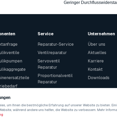
Geringer Durchflusswiderst
onenten
Service
Unternehmen
ktanfrage
Reparatur-Service
Über uns
likventile
Ventilreparatur
Aktuelles
ulikpumpen
Servoventil
Karriere
Reparatur
ulikaggregate
Kontakt
Proportionalventil
nenersatzteile
Downloads
Reparatur
riebedarf
Kontakt
teile
lungen
es, um Ihnen die bestmögliche Erfahrung auf unserer Website zu bieten. Ei
Website, während andere uns helfen, die Website zu verbessern. Mehr Informat
ng