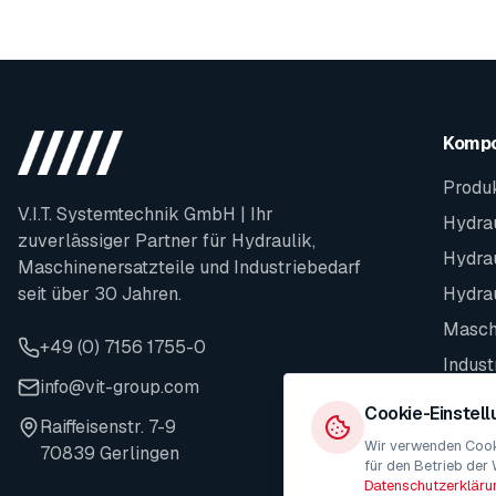
Komp
Produ
V.I.T. Systemtechnik GmbH | Ihr
Hydrau
zuverlässiger Partner für Hydraulik,
Hydra
Maschinenersatzteile und Industriebedarf
seit über 30 Jahren.
Hydra
Maschi
+49 (0) 7156 1755-0
Indust
info@vit-group.com
Ersatz
Cookie-Einstel
Raiffeisenstr. 7-9
Wir verwenden Cooki
70839 Gerlingen
für den Betrieb der 
Datenschutzerkläru