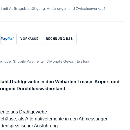
olgt mit Auftragsbestätigung. Änderungen und Zwischenverkauf
Pay
Pal
VORKASSE
RECHNUNG B2B
ng über Shopify Payments · 6 Monate Gewährleistung
lstahl-Drahtgewebe in den Webarten Tresse, Köper- und
eringem Durchflusswiderstand.
mente aus Drahtgewebe
rgehäuse, als Alternativelemente in den Abmessungen
undenspezifischer Ausführung